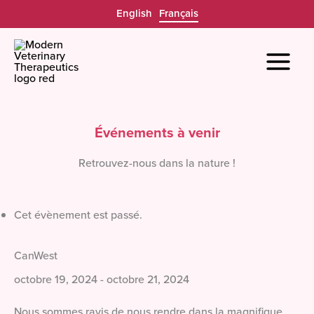
Aller
English
Français
au
contenu
Événements à venir
Retrouvez-nous dans la nature !
Cet évènement est passé.
CanWest
octobre 19, 2024
-
octobre 21, 2024
Nous sommes ravis de nous rendre dans la magnifique